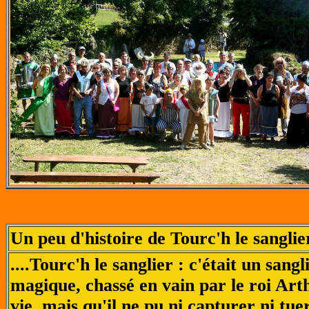
Un peu d'histoire de Tourc'h le sanglie
....Tourc'h le sanglier : c'était un sangl
magique, chassé en vain par le roi Art
vie, mais qu'il ne pu ni capturer ni tuer,